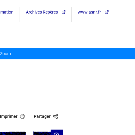
ormation
Archives Repères
www.asnr.fr
Zoom
Imprimer
Partager