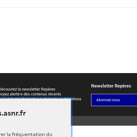
Newsletter Repères
écouvrez la newsletter Repères
oyez alerté·e des contenus récents
ccédez directement aux dernières publications
Abonnez-vous
.asnr.fr
rer la fréquentation du