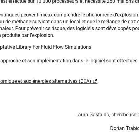
l est effectué sur 10 000 processeurs et nécessite 250 millions de
ientifiques peuvent mieux comprendre le phénomène d’explosion 
 ou de méthane survient dans un local et que le mélange de gaz
haleur. Pour prévenir ce risque, des logiciels sont développés po
 produite par l’explosion.
ative Library For Fluid Flow Simulations
approche et son implémentation dans le logiciel sont effectués
tomique et aux énergies alternatives (CEA)
.
Laura Gastaldo, chercheuse e
Dorian Trabi