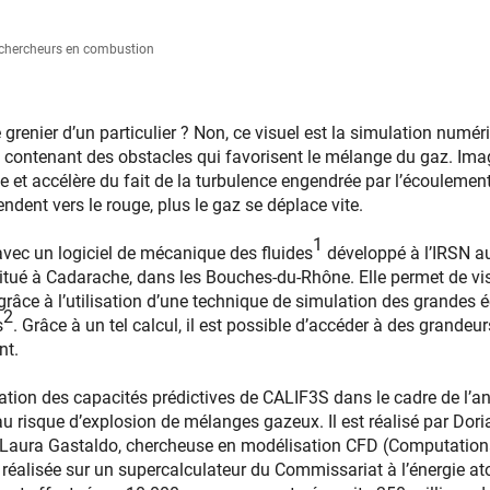
, chercheurs en combustion
grenier d’un particulier ? Non, ce visuel est la simulation numé
 contenant des obstacles qui favorisent le mélange du gaz. Ima
 et accélère du fait de la turbulence engendrée par l’écoulement
endent vers le rouge, plus le gaz se déplace vite.
1
 avec un logiciel de mécanique des fluides
développé à l’IRSN au
 situé à Cadarache, dans les Bouches-du-Rhône. Elle permet de vis
grâce à l’utilisation d’une technique de simulation des grandes 
2
s
. Grâce à un tel calcul, il est possible d’accéder à des grande
nt.
oration des capacités prédictives de CALIF3S dans le cadre de l’a
au risque d’explosion de mélanges gazeux. Il est réalisé par Dori
e Laura Gastaldo, chercheuse en modélisation CFD (Computation
 réalisée sur un supercalculateur du Commissariat à l’énergie a