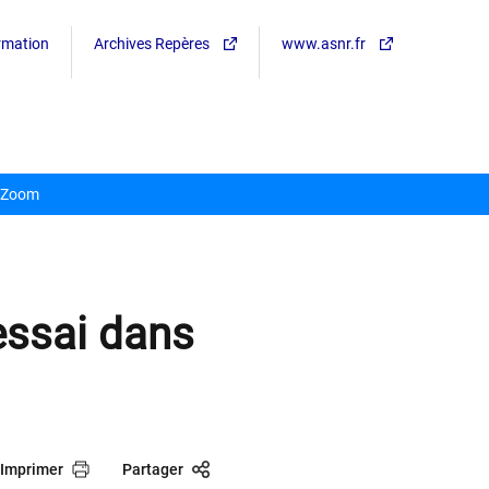
ormation
Archives Repères
www.asnr.fr
Zoom
essai dans
Imprimer
Partager