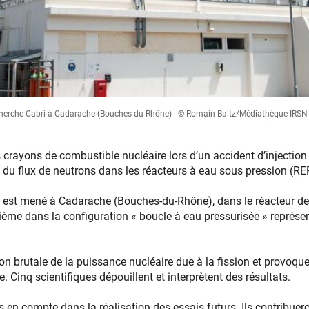
echerche Cabri à Cadarache (Bouches-du-Rhône) - © Romain Baltz/Médiathèque IRSN
rayons de combustible nucléaire lors d’un accident d’injection d
du flux de neutrons dans les réacteurs à eau sous pression (RE
ai est mené à Cadarache (Bouches-du-Rhône), dans le réacteur de 
ème dans la configuration « boucle à eau pressurisée » représe
.
n brutale de la puissance nucléaire due à la fission et provoq
 Cinq scientifiques dépouillent et interprètent des résultats.
 en compte dans la réalisation des essais futurs. Ils contribue