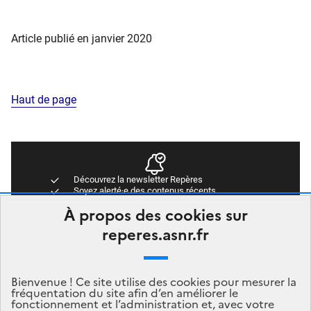
Article publié en janvier 2020
Haut de page
Découvrez la newsletter Repères
Soyez alerté·e des contenus récents
Accédez directement aux dernières publications
À propos des cookies sur
Newsletter Repères
reperes.asnr.fr
Abonnez-vous
Bienvenue ! Ce site utilise des cookies pour mesurer la
fréquentation du site afin d’en améliorer le
fonctionnement et l’administration et, avec votre