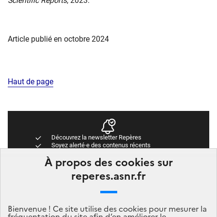
Scientific Reports
, 2023.
Article publié en octobre 2024
Haut de page
Découvrez la newsletter Repères
Soyez alerté·e des contenus récents
Accédez directement aux dernières publications
À propos des cookies sur
Newsletter Repères
reperes.asnr.fr
Abonnez-vous
Bienvenue ! Ce site utilise des cookies pour mesurer la
fréquentation du site afin d’en améliorer le