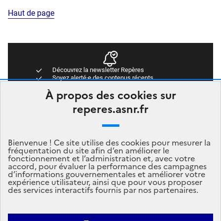
Haut de page
Découvrez la newsletter Repères
Soyez alerté·e des contenus récents
Accédez directement aux dernières publications
À propos des cookies sur
Newsletter Repères
reperes.asnr.fr
Abonnez-vous
Bienvenue ! Ce site utilise des cookies pour mesurer la
fréquentation du site afin d’en améliorer le
fonctionnement et l’administration et, avec votre
accord, pour évaluer la performance des campagnes
d’informations gouvernementales et améliorer votre
expérience utilisateur, ainsi que pour vous proposer
des services interactifs fournis par nos partenaires.