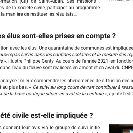
rmation (Cli) de Saint-Alban. Ses missions :
es de la société civile, participer au programme
 la manière de restituer les résultats…
s élus sont-elles prises en compte ?
tation avec les élus. Une quarantaine de communes est impliquée
ux-repas servis dans les cantines scolaires et la mesure des reje
te
», illustre Philippe Genty. Au cours de l’année 2021, en foncti
dans l’eau du fleuve sont réalisées en amont et en aval du CNPE
analyse : mieux comprendre les phénomènes de diffusion des rej
t au plus bas. «
Ce suivi au long cours devrait contribuer à rass
x de la base nautique située en aval de la centrale
», ajoute l’édi
té civile est-elle impliquée ?
s donnent leur avis via le groupe de suivi initié