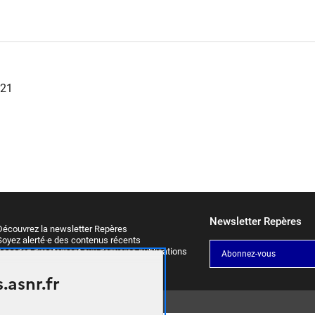
021
Newsletter Repères
écouvrez la newsletter Repères
oyez alerté·e des contenus récents
ccédez directement aux dernières publications
Abonnez-vous
.asnr.fr