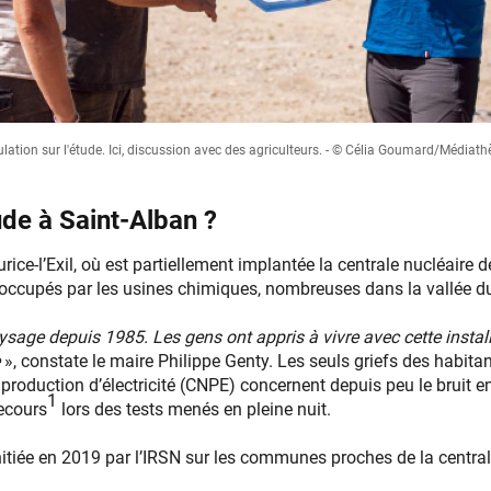
ulation sur l'étude. Ici, discussion avec des agriculteurs. - © Célia Goumard/Médiat
ude à Saint-Alban ?
ce-l’Exil, où est partiellement implantée la centrale nucléaire 
réoccupés par les usines chimiques, nombreuses dans la vallée d
aysage depuis 1985. Les gens ont appris à vivre avec cette insta
e
», constate le maire Philippe Genty. Les seuls griefs des habitan
 production d’électricité (CNPE) concernent depuis peu le bruit 
1
ecours
lors des tests menés en pleine nuit.
initiée en 2019 par l’IRSN sur les communes proches de la central