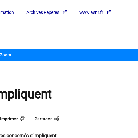
ormation
Archives Repères
www.asnr.fr
Zoom
impliquent
Imprimer
Partager
ires concernés s’impliquent