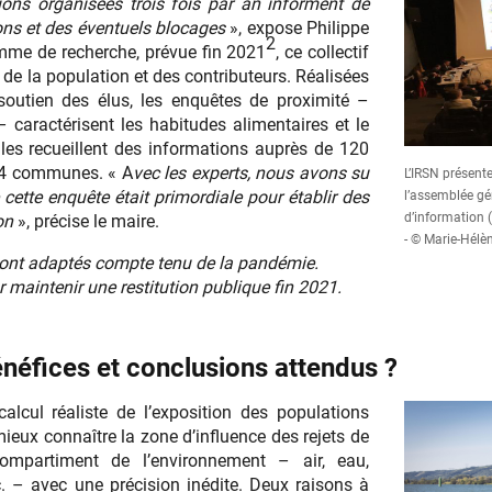
ions organisées trois fois par an informent de
ons et des éventuels blocages
», expose Philippe
2
amme de recherche, prévue fin 2021
, ce collectif
s de la population et des contributeurs. Réalisées
soutien des élus, les enquêtes de proximité –
– caractérisent les habitudes alimentaires et le
lles recueillent des informations auprès de 120
34 communes. « A
vec les experts, nous avons su
L’IRSN présente
cette enquête était primordiale pour établir des
l’assemblée gé
d’information 
on
», précise le maire.
- © Marie-Hélè
 sont adaptés compte tenu de la pandémie.
 maintenir une restitution publique fin 2021.
énéfices et conclusions attendus ?
calcul réaliste de l’exposition des populations
mieux connaître la zone d’influence des rejets de
ompartiment de l’environnement – air, eau,
tc. – avec une précision inédite. Deux raisons à