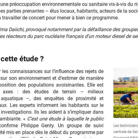
une préoccupation environnementale ou sanitaire vis-à-vis du ris
es parties prenantes – élus locaux, habitants, acteurs de la sociét
à travailler de concert pour mener à bien ce programme.
hima Daiichi, provoqué notamment par la défaillance des groupes
les réacteurs du parc nucléaire français d’un moteur diesel de 
 cette étude ?
r les connaissances sur l’influence des rejets de
e sur son environnement et d’estimer de manière
xposition des populations avoisinantes. Elle est
s axes : des études de terrain – milieux
t aquatique –, des enquêtes de proximité et
aux. Les experts informent les habitants sur le
 investigations. Ils les aident à s’impliquer dans
é ambiante. «
C’est une étude à laquelle le public
onfirme Philippe Genty. Un groupe de suivi
Les technicien
été mis en place dès le début du programme par
centrale de Sai
Goumard/Médi