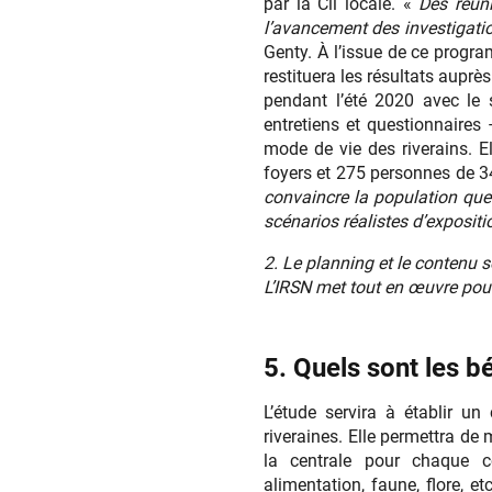
par la Cli locale. «
Des réun
l’avancement des investigati
Genty. À l’issue de ce progr
restituera les résultats auprè
pendant l’été 2020 avec le 
entretiens et questionnaires 
mode de vie des riverains. E
foyers et 275 personnes de 
convaincre la population que 
scénarios réalistes d’expositi
2. Le planning et le contenu
L’IRSN met tout en œuvre pour
5. Quels sont les b
L’étude servira à établir un 
riveraines. Elle permettra de 
la centrale pour chaque c
alimentation, faune, flore, e