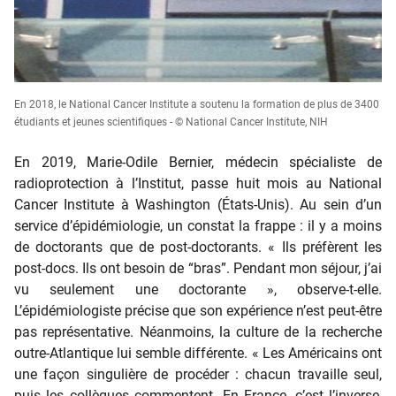
En 2018, le National Cancer Institute a soutenu la formation de plus de 3400
étudiants et jeunes scientifiques - © National Cancer Institute, NIH
En 2019, Marie-Odile Bernier, médecin spécialiste de
radioprotection à l’Institut, passe huit mois au National
Cancer Institute à Washington (États-Unis). Au sein d’un
service d’épidémiologie, un constat la frappe : il y a moins
de doctorants que de post-doctorants. « Ils préfèrent les
post-docs. Ils ont besoin de “bras”. Pendant mon séjour, j’ai
vu seulement une doctorante », observe-t-elle.
L’épidémiologiste précise que son expérience n’est peut-être
pas représentative. Néanmoins, la culture de la recherche
outre-Atlantique lui semble différente. « Les Américains ont
une façon singulière de procéder : chacun travaille seul,
puis les collègues commentent. En France, c’est l’inverse,