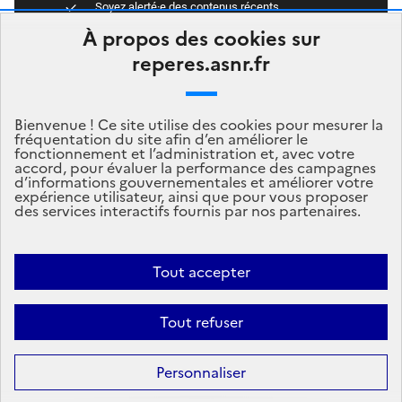
Soyez alerté·e des contenus récents
Accédez directement aux dernières publications
À propos des cookies sur
Newsletter Repères
reperes.asnr.fr
Abonnez-vous
Bienvenue ! Ce site utilise des cookies pour mesurer la
fréquentation du site afin d’en améliorer le
fonctionnement et l’administration et, avec votre
accord, pour évaluer la performance des campagnes
d’informations gouvernementales et améliorer votre
expérience utilisateur, ainsi que pour vous proposer
des services interactifs fournis par nos partenaires.
Tout accepter
Mentions légales
Politique de données
Tout refuser
Personnaliser