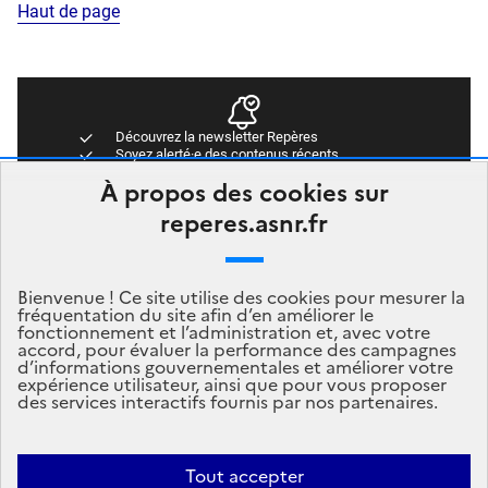
Haut de page
Découvrez la newsletter Repères
Soyez alerté·e des contenus récents
Accédez directement aux dernières publications
À propos des cookies sur
Newsletter Repères
reperes.asnr.fr
Abonnez-vous
Bienvenue ! Ce site utilise des cookies pour mesurer la
fréquentation du site afin d’en améliorer le
fonctionnement et l’administration et, avec votre
accord, pour évaluer la performance des campagnes
d’informations gouvernementales et améliorer votre
expérience utilisateur, ainsi que pour vous proposer
des services interactifs fournis par nos partenaires.
Tout accepter