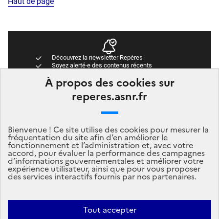
Haut de page
Découvrez la newsletter Repères
Soyez alerté·e des contenus récents
Accédez directement aux dernières publications
À propos des cookies sur
Newsletter Repères
reperes.asnr.fr
Abonnez-vous
Bienvenue ! Ce site utilise des cookies pour mesurer la
fréquentation du site afin d’en améliorer le
fonctionnement et l’administration et, avec votre
accord, pour évaluer la performance des campagnes
d’informations gouvernementales et améliorer votre
expérience utilisateur, ainsi que pour vous proposer
des services interactifs fournis par nos partenaires.
Tout accepter
Mentions légales
Politique de données