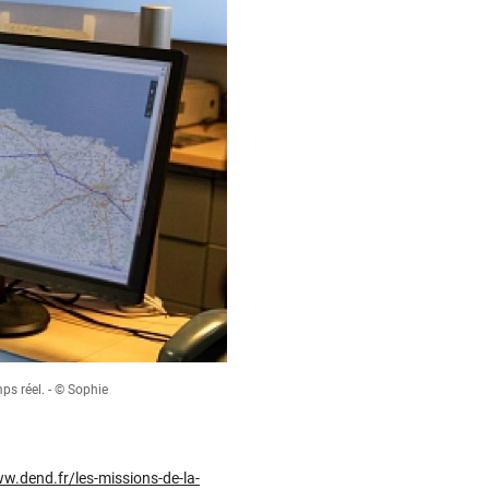
ps réel. - © Sophie
w.dend.fr/les-missions-de-la-