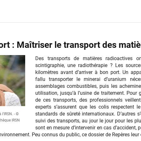
rt : Maîtriser le transport des mati
Des transports de matières radioactives on
scintigraphie, une radiothérapie ? Les source
kilomètres avant d’arriver à bon port. Un appa
fallu transporter le minerai d’uranium néce
assemblages combustibles, puis les acheminer 
utilisation, jusqu’à l’usine de traitement. Pour g
de ces transports, des professionnels veillent
experts s’assurent que les colis respectent l
standards de sûreté internationaux. D’autres s
 l’IRSN. - ©
suivi des transports, au jour le jour pour les p
thèque IRSN
sont en mesure d’intervenir en cas d’accident, p
’environnement. Peu connus du public, ce dossier de Repères leur 