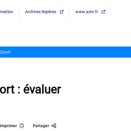
ormation
Archives Repères
www.asnr.fr
Zoom
rt : évaluer
Imprimer
Partager