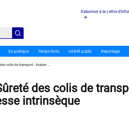
S'abonner à la Lettre d'inf
Rechercher
En pratique
Temps forts
Intérêt public
Reportage
es colis de transport : évaluer ...
ûreté des colis de transpo
esse intrinsèque