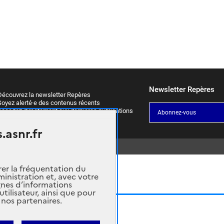
Newsletter Repères
écouvrez la newsletter Repères
oyez alerté·e des contenus récents
ccédez directement aux dernières publications
Abonnez-vous
.asnr.fr
rer la fréquentation du
ministration et, avec votre
nes d’informations
ilisateur, ainsi que pour
 nos partenaires.