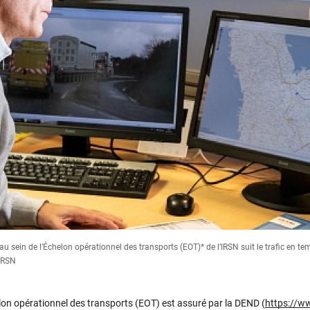
u sein de l’Échelon opérationnel des transports (EOT)* de l’IRSN suit le trafic en tem
IRSN
helon opérationnel des transports (EOT) est assuré par la DEND (
https://ww