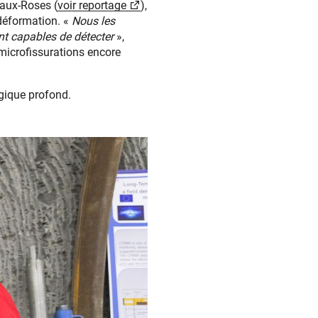
-aux-Roses (
voir reportage
),
 déformation. «
Nous les
t capables de détecter
»,
 microfissurations encore
ogique profond.