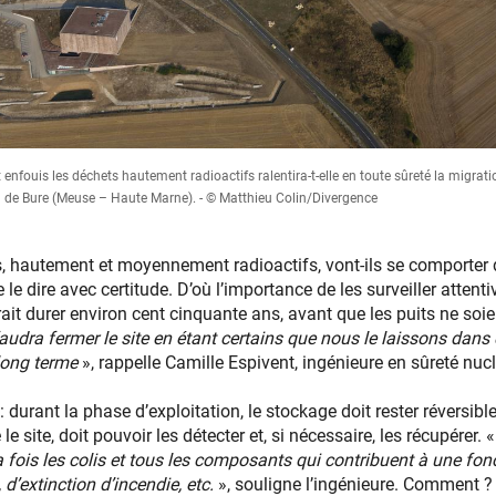
 enfouis les déchets hautement radioactifs ralentira-t-elle en toute sûreté la migrati
n de Bure (Meuse – Haute Marne). - © Matthieu Colin/Divergence
 hautement et moyennement radioactifs, vont-ils se comporter d
e le dire avec certitude. D’où l’importance de les surveiller atten
rait durer environ cent cinquante ans, avant que les puits ne soien
 faudra fermer le site en étant certains que nous le laissons dans
 long terme
», rappelle Camille Espivent, ingénieure en sûreté nucl
 : durant la phase d’exploitation, le stockage doit rester réversibl
le site, doit pouvoir les détecter et, si nécessaire, les récupérer. 
a fois les colis et tous les composants qui contribuent à une fonct
’extinction d’incendie, etc.
», souligne l’ingénieure. Comment ?