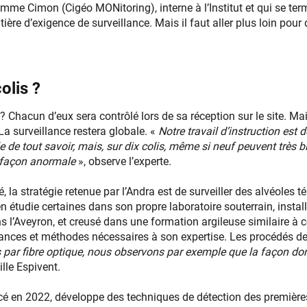
amme Cimon (Cigéo MONitoring), interne à l’Institut et qui se ter
atière d’exigence de surveillance. Mais il faut aller plus loin pou
olis ?
 ? Chacun d’eux sera contrôlé lors de sa réception sur le site. Mais
La surveillance restera globale. «
Notre travail d’instruction est 
tile de tout savoir, mais, sur dix colis, même si neuf peuvent très 
 façon anormale
», observe l’experte.
té, la stratégie retenue par l’Andra est de surveiller des alvéoles
 en étudie certaines dans son propre laboratoire souterrain, instal
s l’Aveyron, et creusé dans une formation argileuse similaire à c
ssances et méthodes nécessaires à son expertise. Les procédés de 
s par fibre optique, nous observons par exemple que la façon don
lle Espivent.
cé en 2022, développe des techniques de détection des premièr