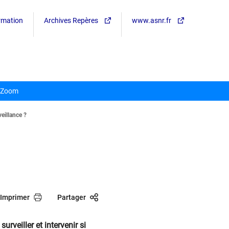
ormation
Archives Repères
www.asnr.fr
Zoom
eillance ?
Imprimer
Partager
urveiller et intervenir si