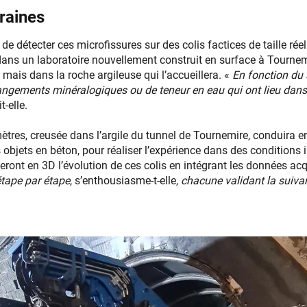
raines
de détecter ces microfissures sur des colis factices de taille rée
ans un laboratoire nouvellement construit en surface à Tournemi
, mais dans la roche argileuse qui l’accueillera. «
En fonction du 
ngements minéralogiques ou de teneur en eau qui ont lieu dans le 
t-elle.
ètres, creusée dans l’argile du tunnel de Tournemire, conduira e
 objets en béton, pour réaliser l’expérience dans des conditions in
nt en 3D l’évolution de ces colis en intégrant les données acq
étape par étape
, s’enthousiasme-t-elle,
chacune validant la suiva