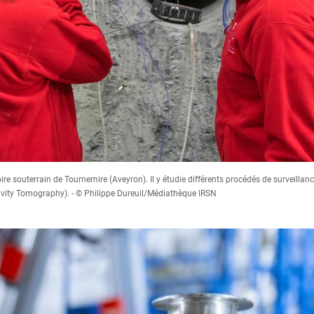
ire souterrain de Tournemire (Aveyron). Il y étudie différents procédés de surveilla
stivity Tomography). - © Philippe Dureuil/Médiathèque IRSN